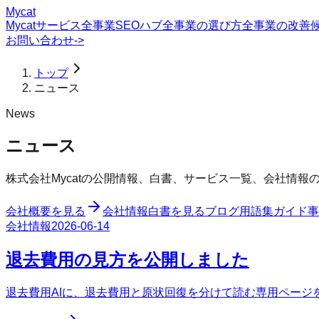
Mycat
Mycatサービス
全事業SEOハブ
全事業の選び方
全事業の改善
お問い合わせ
->
トップ
ニュース
News
ニュース
株式会社Mycatの公開情報、白書、サービス一覧、会社情
会社概要を見る
会社情報
白書を見る
ブログ
用語集
ガイド
事
会社情報
2026-06-14
退去費用の見方を公開しました
退去費用AIに、退去費用と原状回復を分けて読む専用ページ