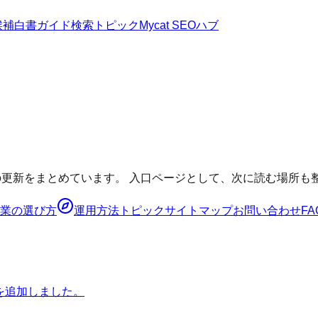
候補
白書
ガイド
検索トピック
Mycat SEOハブ
報の更新をまとめています。 入口ページとして、次に読む場所も
業の選び方
運用方法
トピック
サイトマップ
お問い合わせ
FA
を追加しました。