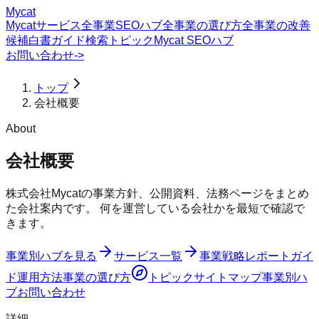
Mycat
Mycatサービス
全事業SEOハブ
全事業の選び方
全事業の改善
候補
白書
ガイド
検索トピック
Mycat SEOハブ
お問い合わせ
->
トップ
会社概要
About
会社概要
株式会社Mycatの事業方針、公開資料、法務ページをまとめ
た会社案内です。 何を運営している会社かを最短で確認で
きます。
事業別ハブを見る
サービス一覧
事業戦略レポート
ガイ
ド
運用方法
事業の選び方
トピック
サイトマップ
事業別ハ
ブ
お問い合わせ
詳細