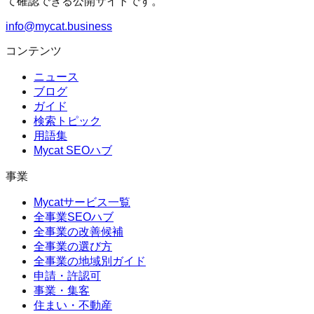
て確認できる公開サイトです。
info@mycat.business
コンテンツ
ニュース
ブログ
ガイド
検索トピック
用語集
Mycat SEOハブ
事業
Mycatサービス一覧
全事業SEOハブ
全事業の改善候補
全事業の選び方
全事業の地域別ガイド
申請・許認可
事業・集客
住まい・不動産