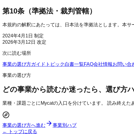
第10条（準拠法・裁判管轄）
本規約の解釈にあたっては、日本法を準拠法とします。本サ
2024年4月1日 制定
2026年3月12日 改定
次に読む場所
事業の選び方
ガイド
トピック
白書一覧
FAQ
会社情報
お問い合
事業の選び方
どの事業から読むか迷ったら、選び方
業種・課題ごとにMycatの入口を分けています。 読み終え
事業の選び方へ進む
事業別ハブ
← トップに戻る