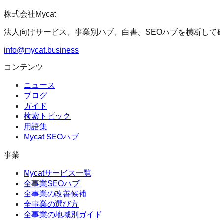
株式会社Mycat
法人向けサービス、事業別ハブ、白書、SEOハブを横断して
info@mycat.business
コンテンツ
ニュース
ブログ
ガイド
検索トピック
用語集
Mycat SEOハブ
事業
Mycatサービス一覧
全事業SEOハブ
全事業の改善候補
全事業の選び方
全事業の地域別ガイド