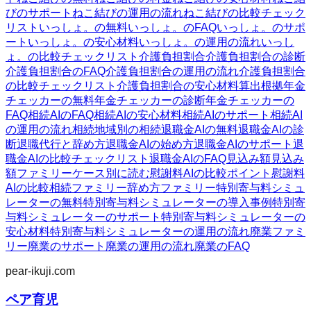
びのサポート
ねこ結びの運用の流れ
ねこ結びの比較チェック
リスト
いっしょ。の無料
いっしょ。のFAQ
いっしょ。のサポ
ート
いっしょ。の安心材料
いっしょ。の運用の流れ
いっし
ょ。の比較チェックリスト
介護負担割合
介護負担割合の診断
介護負担割合のFAQ
介護負担割合の運用の流れ
介護負担割合
の比較チェックリスト
介護負担割合の安心材料
算出根拠
年金
チェッカーの無料
年金チェッカーの診断
年金チェッカーの
FAQ
相続AIのFAQ
相続AIの安心材料
相続AIのサポート
相続AI
の運用の流れ
相続
地域別の相続
退職金AIの無料
退職金AIの診
断
退職代行と辞め方
退職金AIの始め方
退職金AIのサポート
退
職金AIの比較チェックリスト
退職金AIのFAQ
見込み額
見込み
額ファミリー
ケース別に読む
慰謝料AIの比較ポイント
慰謝料
AIの比較
相続ファミリー
辞め方ファミリー
特別寄与料シミュ
レーターの無料
特別寄与料シミュレーターの導入事例
特別寄
与料シミュレーターのサポート
特別寄与料シミュレーターの
安心材料
特別寄与料シミュレーターの運用の流れ
廃業ファミ
リー
廃業のサポート
廃業の運用の流れ
廃業のFAQ
pear-ikuji.com
ペア育児