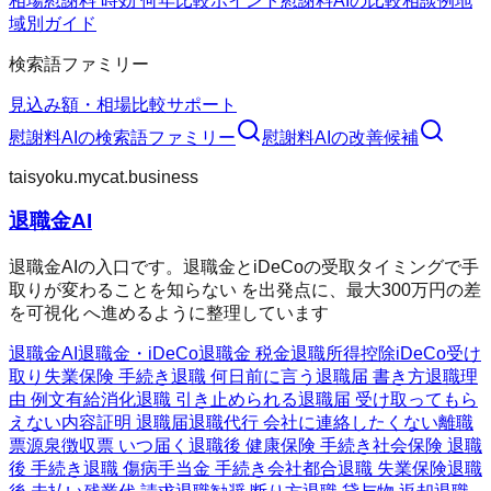
相場
慰謝料 時効 何年
比較ポイント
慰謝料AIの比較
相談例
地
域別ガイド
検索語ファミリー
見込み額・相場
比較
サポート
慰謝料AI
の検索語ファミリー
慰謝料AI
の改善候補
taisyoku.mycat.business
退職金AI
退職金AIの入口です。退職金とiDeCoの受取タイミングで手
取りが変わることを知らない を出発点に、最大300万円の差
を可視化 へ進めるように整理しています
退職金AI
退職金・iDeCo
退職金 税金
退職所得控除
iDeCo受け
取り
失業保険 手続き
退職 何日前に言う
退職届 書き方
退職理
由 例文
有給消化
退職 引き止められる
退職届 受け取ってもら
えない
内容証明 退職届
退職代行 会社に連絡したくない
離職
票
源泉徴収票 いつ届く
退職後 健康保険 手続き
社会保険 退職
後 手続き
退職 傷病手当金 手続き
会社都合退職 失業保険
退職