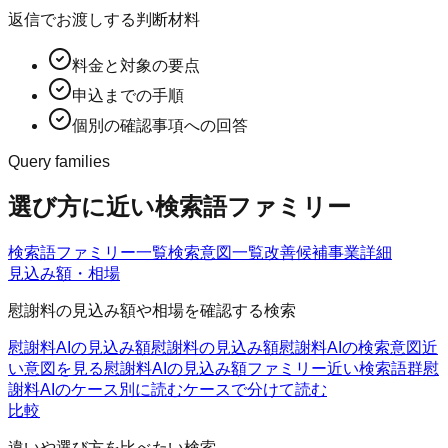
返信でお渡しする判断材料
料金と対象の要点
申込までの手順
個別の確認事項への回答
Query families
選び方に近い検索語ファミリー
検索語ファミリー一覧
検索意図一覧
改善候補
事業詳細
見込み額・相場
慰謝料の見込み額や相場を確認する検索
慰謝料AIの見込み額
慰謝料の見込み額
慰謝料AIの検索意図
近
い意図を見る
慰謝料AIの見込み額ファミリー
近い検索語群
慰
謝料AIのケース別に読む
ケースで分けて読む
比較
違いや選び方を比べたい検索