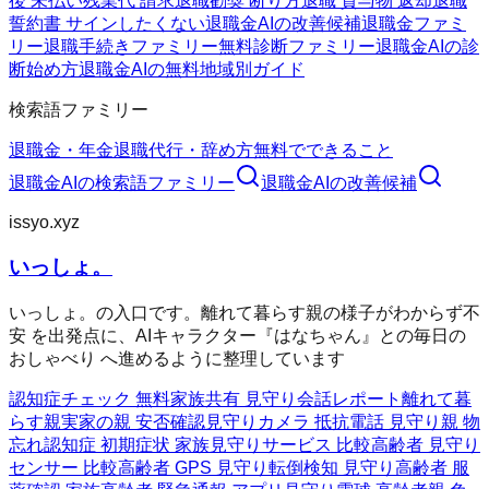
後 未払い残業代 請求
退職勧奨 断り方
退職 貸与物 返却
退職
誓約書 サインしたくない
退職金AIの改善候補
退職金ファミ
リー
退職手続きファミリー
無料診断ファミリー
退職金AIの診
断
始め方
退職金AIの無料
地域別ガイド
検索語ファミリー
退職金・年金
退職代行・辞め方
無料でできること
退職金AI
の検索語ファミリー
退職金AI
の改善候補
issyo.xyz
いっしょ。
いっしょ。の入口です。離れて暮らす親の様子がわからず不
安 を出発点に、AIキャラクター『はなちゃん』との毎日の
おしゃべり へ進めるように整理しています
認知症チェック 無料
家族共有 見守り
会話レポート
離れて暮
らす親
実家の親 安否確認
見守りカメラ 抵抗
電話 見守り
親 物
忘れ
認知症 初期症状 家族
見守りサービス 比較
高齢者 見守り
センサー 比較
高齢者 GPS 見守り
転倒検知 見守り
高齢者 服