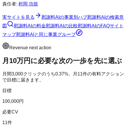
責任者:
村岡 功規
実サイトを見る
慰謝料AI
の事業別ハブ
慰謝料AI
の検索意
図
慰謝料AI
の料金
慰謝料AI
の比較
慰謝料AI
のFAQ
サイト
マップ
慰謝料AI
と同じ事業グループ
Revenue next action
月10万円に必要な次の一歩を先に選ぶ
月間
3,000
クリックのうち
0.37
%、月
11
件の有料アクション
で目標に届きます。
目標
100,000円
必要CV
11件