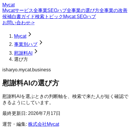
Mycat
Mycatサービス
全事業SEOハブ
全事業の選び方
全事業の改善
候補
白書
ガイド
検索トピック
Mycat SEOハブ
お問い合わせ
->
Mycat
事業別ハブ
慰謝料AI
選び方
isharyo.mycat.business
慰謝料AI
の
選び方
慰謝料AIを選ぶときの判断軸を、検索で来た人が短く確認で
きるようにしています。
最終更新日:
2026年7月17日
運営・編集:
株式会社Mycat