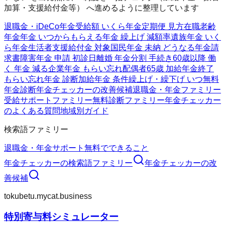
加算・支援給付金等） へ進めるように整理しています
退職金・iDeCo
年金受給額 いくら
年金定期便 見方
在職老齢
年金
年金 いつからもらえる
年金 繰上げ 減額率
遺族年金 いく
ら
年金生活者支援給付金 対象
国民年金 未納 どうなる
年金請
求書
障害年金 申請 初診日
離婚 年金分割 手続き
60歳以降 働
く 年金 減る
企業年金 もらい忘れ
配偶者65歳 加給年金終了
もらい忘れ年金 診断
加給年金 条件
繰上げ・繰下げ いつ
無料
年金診断
年金チェッカーの改善候補
退職金・年金ファミリー
受給サポートファミリー
無料診断ファミリー
年金チェッカー
のよくある質問
地域別ガイド
検索語ファミリー
退職金・年金
サポート
無料でできること
年金チェッカー
の検索語ファミリー
年金チェッカー
の改
善候補
tokubetu.mycat.business
特別寄与料シミュレーター