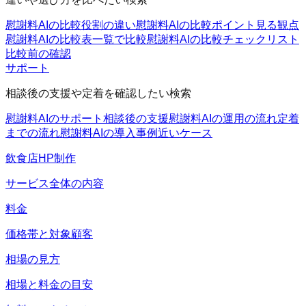
慰謝料AIの比較
役割の違い
慰謝料AIの比較ポイント
見る観点
慰謝料AIの比較表
一覧で比較
慰謝料AIの比較チェックリスト
比較前の確認
サポート
相談後の支援や定着を確認したい検索
慰謝料AIのサポート
相談後の支援
慰謝料AIの運用の流れ
定着
までの流れ
慰謝料AIの導入事例
近いケース
飲食店HP制作
サービス全体の内容
料金
価格帯と対象顧客
相場の見方
相場と料金の目安