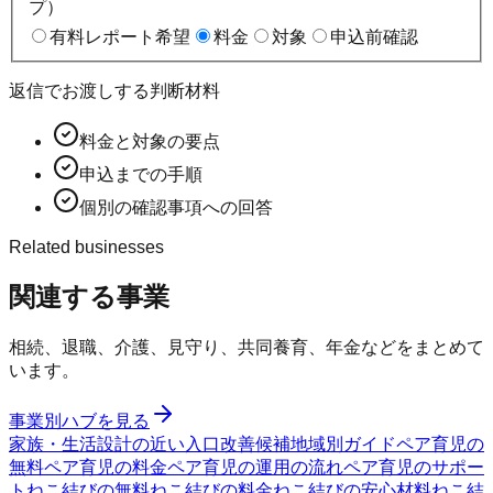
プ）
有料レポート希望
料金
対象
申込前確認
返信でお渡しする判断材料
料金と対象の要点
申込までの手順
個別の確認事項への回答
Related businesses
関連する事業
相続、退職、介護、見守り、共同養育、年金などをまとめて
います。
事業別ハブを見る
家族・生活設計の近い入口
改善候補
地域別ガイド
ペア育児の
無料
ペア育児の料金
ペア育児の運用の流れ
ペア育児のサポー
ト
ねこ結びの無料
ねこ結びの料金
ねこ結びの安心材料
ねこ結