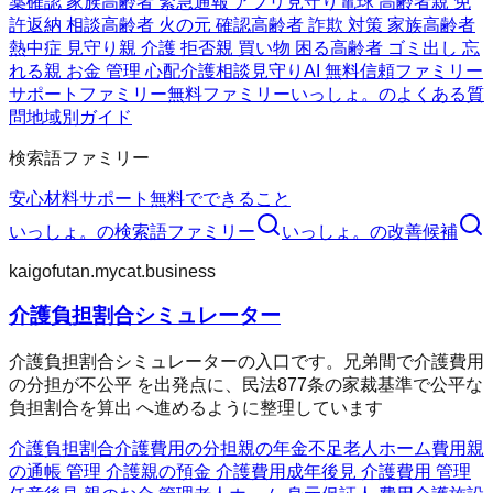
薬確認 家族
高齢者 緊急通報 アプリ
見守り電球 高齢者
親 免
許返納 相談
高齢者 火の元 確認
高齢者 詐欺 対策 家族
高齢者
熱中症 見守り
親 介護 拒否
親 買い物 困る
高齢者 ゴミ出し 忘
れる
親 お金 管理 心配
介護相談
見守りAI 無料
信頼ファミリー
サポートファミリー
無料ファミリー
いっしょ。のよくある質
問
地域別ガイド
検索語ファミリー
安心材料
サポート
無料でできること
いっしょ。
の検索語ファミリー
いっしょ。
の改善候補
kaigofutan.mycat.business
介護負担割合シミュレーター
介護負担割合シミュレーターの入口です。兄弟間で介護費用
の分担が不公平 を出発点に、民法877条の家裁基準で公平な
負担割合を算出 へ進めるように整理しています
介護負担割合
介護費用の分担
親の年金不足
老人ホーム費用
親
の通帳 管理 介護
親の預金 介護費用
成年後見 介護費用 管理