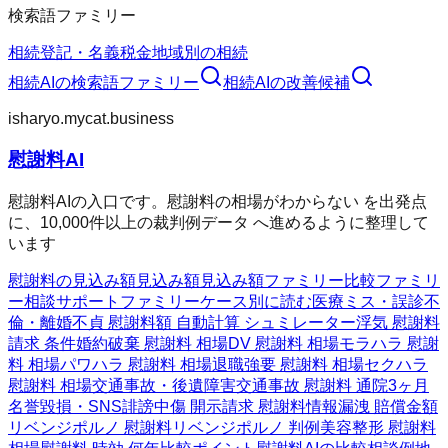
検索語ファミリー
相続
登記・名義
税金
地域別の相続
相続AI
の検索語ファミリー
相続AI
の改善候補
isharyo.mycat.business
慰謝料AI
慰謝料AIの入口です。慰謝料の相場がわからない を出発点
に、10,000件以上の裁判例データ へ進めるように整理して
います
慰謝料の見込み額
見込み額
見込み額ファミリー
比較ファミリ
ー
相談サポートファミリー
ケース別に読む
医療ミス・誤診
不
倫・離婚
不貞 慰謝料額 自動計算 シュミレーター
浮気 慰謝料
請求 条件
婚約破棄 慰謝料 相場
DV 慰謝料 相場
モラハラ 慰謝
料 相場
パワハラ 慰謝料 相場
退職強要 慰謝料 相場
セクハラ
慰謝料 相場
交通事故・後遺障害
交通事故 慰謝料 通院3ヶ月
名誉毀損・SNS
誹謗中傷 開示請求 慰謝料
情報漏洩 賠償金額
リベンジポルノ 慰謝料
リベンジポルノ 判例
美容整形 慰謝料