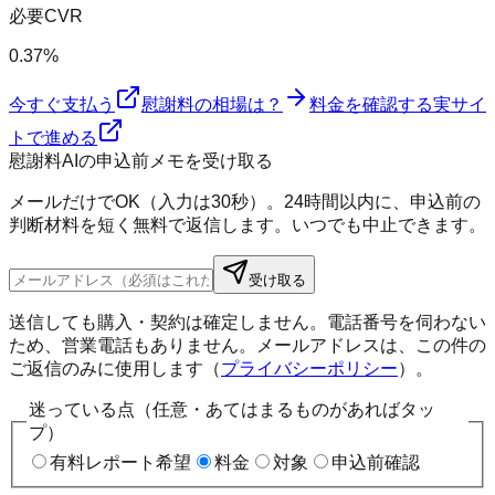
必要CVR
0.37%
今すぐ支払う
慰謝料の相場は？
料金を確認する
実サイ
トで進める
慰謝料AIの申込前メモを受け取る
メールだけでOK（入力は30秒）。24時間以内に、申込前の
判断材料を短く無料で返信します。いつでも中止できます。
受け取る
送信しても購入・契約は確定しません。電話番号を伺わない
ため、営業電話もありません。メールアドレスは、この件の
ご返信のみに使用します（
プライバシーポリシー
）。
迷っている点（任意・あてはまるものがあればタッ
プ）
有料レポート希望
料金
対象
申込前確認