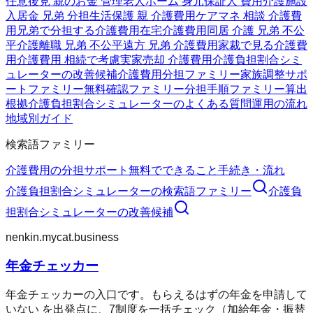
任意後見 親のお金 管理
老人ホーム 身元保証人 費用
介護施設
入居金 兄弟 分担
生活保護 親 介護費用
ケアマネ 相談 介護費
用
兄弟で分担する介護費用
在宅介護費用
同居 介護 兄弟 不公
平
介護離職 兄弟 不公平
遠方 兄弟 介護費用
家裁で見る介護費
用
介護費用 相続で考慮
実家売却 介護費用
介護負担割合シミ
ュレーターの改善候補
介護費用分担ファミリー
家族調整サポ
ートファミリー
無料確認ファミリー
分担手順ファミリー
算出
根拠
介護負担割合シミュレーターのよくある質問
運用の流れ
地域別ガイド
検索語ファミリー
介護費用の分担
サポート
無料でできること
手続き・流れ
介護負担割合シミュレーター
の検索語ファミリー
介護負
担割合シミュレーター
の改善候補
nenkin.mycat.business
年金チェッカー
年金チェッカーの入口です。もらえるはずの年金を申請して
いない を出発点に、7制度を一括チェック（加給年金・振替