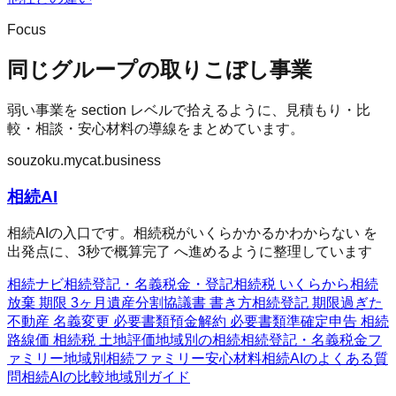
Focus
同じグループの取りこぼし事業
弱い事業を section レベルで拾えるように、見積もり・比
較・相談・安心材料の導線をまとめています。
souzoku.mycat.business
相続AI
相続AIの入口です。相続税がいくらかかるかわからない を
出発点に、3秒で概算完了 へ進めるように整理しています
相続ナビ
相続
登記・名義
税金・登記
相続税 いくらから
相続
放棄 期限 3ヶ月
遺産分割協議書 書き方
相続登記 期限過ぎた
不動産 名義変更 必要書類
預金解約 必要書類
準確定申告 相続
路線価 相続税 土地評価
地域別の相続
相続
登記・名義
税金フ
ァミリー
地域別相続ファミリー
安心材料
相続AIのよくある質
問
相続AIの比較
地域別ガイド