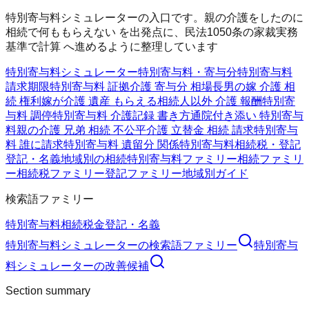
特別寄与料シミュレーターの入口です。親の介護をしたのに
相続で何ももらえない を出発点に、民法1050条の家裁実務
基準で計算 へ進めるように整理しています
特別寄与料シミュレーター
特別寄与料・寄与分
特別寄与料
請求期限
特別寄与料 証拠
介護 寄与分 相場
長男の嫁 介護 相
続 権利
嫁が介護 遺産 もらえる
相続人以外 介護 報酬
特別寄
与料 調停
特別寄与料 介護記録 書き方
通院付き添い 特別寄与
料
親の介護 兄弟 相続 不公平
介護 立替金 相続 請求
特別寄与
料 誰に請求
特別寄与料 遺留分 関係
特別寄与料
相続税・登記
登記・名義
地域別の相続
特別寄与料ファミリー
相続ファミリ
ー
相続税ファミリー
登記ファミリー
地域別ガイド
検索語ファミリー
特別寄与料
相続
税金
登記・名義
特別寄与料シミュレーター
の検索語ファミリー
特別寄与
料シミュレーター
の改善候補
Section summary