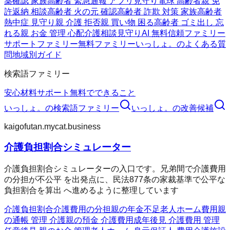
薬確認 家族
高齢者 緊急通報 アプリ
見守り電球 高齢者
親 免
許返納 相談
高齢者 火の元 確認
高齢者 詐欺 対策 家族
高齢者
熱中症 見守り
親 介護 拒否
親 買い物 困る
高齢者 ゴミ出し 忘
れる
親 お金 管理 心配
介護相談
見守りAI 無料
信頼ファミリー
サポートファミリー
無料ファミリー
いっしょ。のよくある質
問
地域別ガイド
検索語ファミリー
安心材料
サポート
無料でできること
いっしょ。
の検索語ファミリー
いっしょ。
の改善候補
kaigofutan.mycat.business
介護負担割合シミュレーター
介護負担割合シミュレーターの入口です。兄弟間で介護費用
の分担が不公平 を出発点に、民法877条の家裁基準で公平な
負担割合を算出 へ進めるように整理しています
介護負担割合
介護費用の分担
親の年金不足
老人ホーム費用
親
の通帳 管理 介護
親の預金 介護費用
成年後見 介護費用 管理