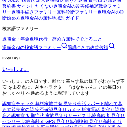
後 未払い残業代 請求
退職勧奨 断り方
退職 貸与物 返却
退職
誓約書 サインしたくない
退職金AIの改善候補
退職金ファミ
リー
退職手続きファミリー
無料診断ファミリー
退職金AIの診
断
始め方
退職金AIの無料
地域別ガイド
検索語ファミリー
退職金・年金
退職代行・辞め方
無料でできること
退職金AI
の検索語ファミリー
退職金AI
の改善候補
issyo.xyz
いっしょ。
いっしょ。の入口です。離れて暮らす親の様子がわからず不
安 を出発点に、AIキャラクター『はなちゃん』との毎日の
おしゃべり へ進めるように整理しています
認知症チェック 無料
家族共有 見守り
会話レポート
離れて暮
らす親
実家の親 安否確認
見守りカメラ 抵抗
電話 見守り
親 物
忘れ
認知症 初期症状 家族
見守りサービス 比較
高齢者 見守り
センサー 比較
高齢者 GPS 見守り
転倒検知 見守り
高齢者 服