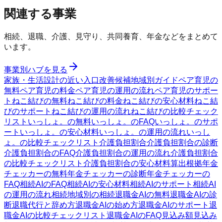
関連する事業
相続、退職、介護、見守り、共同養育、年金などをまとめて
います。
事業別ハブを見る
家族・生活設計の近い入口
改善候補
地域別ガイド
ペア育児の
無料
ペア育児の料金
ペア育児の運用の流れ
ペア育児のサポー
ト
ねこ結びの無料
ねこ結びの料金
ねこ結びの安心材料
ねこ結
びのサポート
ねこ結びの運用の流れ
ねこ結びの比較チェック
リスト
いっしょ。の無料
いっしょ。のFAQ
いっしょ。のサポ
ート
いっしょ。の安心材料
いっしょ。の運用の流れ
いっし
ょ。の比較チェックリスト
介護負担割合
介護負担割合の診断
介護負担割合のFAQ
介護負担割合の運用の流れ
介護負担割合
の比較チェックリスト
介護負担割合の安心材料
算出根拠
年金
チェッカーの無料
年金チェッカーの診断
年金チェッカーの
FAQ
相続AIのFAQ
相続AIの安心材料
相続AIのサポート
相続AI
の運用の流れ
相続
地域別の相続
退職金AIの無料
退職金AIの診
断
退職代行と辞め方
退職金AIの始め方
退職金AIのサポート
退
職金AIの比較チェックリスト
退職金AIのFAQ
見込み額
見込み