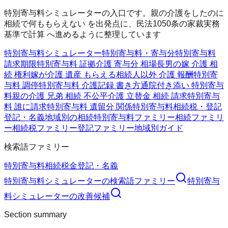
特別寄与料シミュレーターの入口です。親の介護をしたのに
相続で何ももらえない を出発点に、民法1050条の家裁実務
基準で計算 へ進めるように整理しています
特別寄与料シミュレーター
特別寄与料・寄与分
特別寄与料
請求期限
特別寄与料 証拠
介護 寄与分 相場
長男の嫁 介護 相
続 権利
嫁が介護 遺産 もらえる
相続人以外 介護 報酬
特別寄
与料 調停
特別寄与料 介護記録 書き方
通院付き添い 特別寄与
料
親の介護 兄弟 相続 不公平
介護 立替金 相続 請求
特別寄与
料 誰に請求
特別寄与料 遺留分 関係
特別寄与料
相続税・登記
登記・名義
地域別の相続
特別寄与料ファミリー
相続ファミリ
ー
相続税ファミリー
登記ファミリー
地域別ガイド
検索語ファミリー
特別寄与料
相続
税金
登記・名義
特別寄与料シミュレーター
の検索語ファミリー
特別寄与
料シミュレーター
の改善候補
Section summary