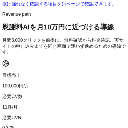
抜け漏れなく確認する項目を別ページで確認できます。
Revenue path
慰謝料AI
を月10万円に近づける導線
月間
3,000
クリックを前提に、無料確認から料金確認、実サ
イトの申し込みまでを同じ画面で迷わず進めるための導線で
す。
目標売上
100,000
円/月
必要CV数
11
件/月
必要CVR
0.37
%