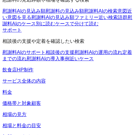
慰謝料AIの見込み額
慰謝料の見込み額
慰謝料AIの検索意図
近
い意図を見る
慰謝料AIの見込み額ファミリー
近い検索語群
慰
謝料AIのケース別に読む
ケースで分けて読む
サポート
相談後の支援や定着を確認したい検索
慰謝料AIのサポート
相談後の支援
慰謝料AIの運用の流れ
定着
までの流れ
慰謝料AIの導入事例
近いケース
飲食店HP制作
サービス全体の内容
料金
価格帯と対象顧客
相場の見方
相場と料金の目安