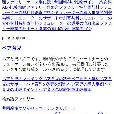
額ファミリー
ケース別に読む
慰謝料AIの比較ポイント
慰謝料
AIの比較
相続ファミリー
辞め方ファミリー
特別寄与料シミュ
レーターの無料
特別寄与料シミュレーターの導入事例
特別寄
与料シミュレーターのサポート
特別寄与料シミュレーターの
安心材料
特別寄与料シミュレーターの運用の流れ
廃業ファミ
リー
廃業のサポート
廃業の運用の流れ
廃業のFAQ
pear-ikuji.com
ペア育児
ペア育児の入口です。離婚後の子育てで元パートナーとのコ
ミュニケーションが辛い を出発点に、共同親権に対応した
デジタル合意形成ツール へ進めるように整理しています
ペア育児のマッチング
ペア育児の料金
ペア育児の無料
ペア育
児のサポート
ペア育児の運用の流れ
ペア育児の導入事例
ペア
育児の比較ポイント
ペア育児の比較対象
比較基準
検索語ファミリー
共同親権
つながり・マッチング
サポート