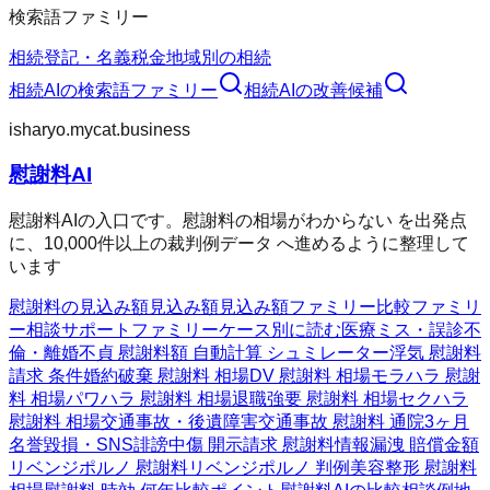
検索語ファミリー
相続
登記・名義
税金
地域別の相続
相続AI
の検索語ファミリー
相続AI
の改善候補
isharyo.mycat.business
慰謝料AI
慰謝料AIの入口です。慰謝料の相場がわからない を出発点
に、10,000件以上の裁判例データ へ進めるように整理して
います
慰謝料の見込み額
見込み額
見込み額ファミリー
比較ファミリ
ー
相談サポートファミリー
ケース別に読む
医療ミス・誤診
不
倫・離婚
不貞 慰謝料額 自動計算 シュミレーター
浮気 慰謝料
請求 条件
婚約破棄 慰謝料 相場
DV 慰謝料 相場
モラハラ 慰謝
料 相場
パワハラ 慰謝料 相場
退職強要 慰謝料 相場
セクハラ
慰謝料 相場
交通事故・後遺障害
交通事故 慰謝料 通院3ヶ月
名誉毀損・SNS
誹謗中傷 開示請求 慰謝料
情報漏洩 賠償金額
リベンジポルノ 慰謝料
リベンジポルノ 判例
美容整形 慰謝料