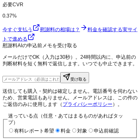
必要CVR
0.37%
今すぐ支払う
慰謝料の相場は？
料金を確認する
実サイ
トで進める
慰謝料AIの申込前メモを受け取る
メールだけでOK（入力は30秒）。24時間以内に、申込前の
判断材料を短く無料で返信します。いつでも中止できます。
受け取る
送信しても購入・契約は確定しません。電話番号を伺わない
ため、営業電話もありません。メールアドレスは、この件の
ご返信のみに使用します（
プライバシーポリシー
）。
迷っている点（任意・あてはまるものがあればタッ
プ）
有料レポート希望
料金
対象
申込前確認