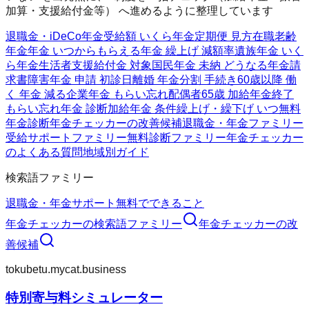
加算・支援給付金等） へ進めるように整理しています
退職金・iDeCo
年金受給額 いくら
年金定期便 見方
在職老齢
年金
年金 いつからもらえる
年金 繰上げ 減額率
遺族年金 いく
ら
年金生活者支援給付金 対象
国民年金 未納 どうなる
年金請
求書
障害年金 申請 初診日
離婚 年金分割 手続き
60歳以降 働
く 年金 減る
企業年金 もらい忘れ
配偶者65歳 加給年金終了
もらい忘れ年金 診断
加給年金 条件
繰上げ・繰下げ いつ
無料
年金診断
年金チェッカーの改善候補
退職金・年金ファミリー
受給サポートファミリー
無料診断ファミリー
年金チェッカー
のよくある質問
地域別ガイド
検索語ファミリー
退職金・年金
サポート
無料でできること
年金チェッカー
の検索語ファミリー
年金チェッカー
の改
善候補
tokubetu.mycat.business
特別寄与料シミュレーター