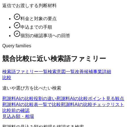
返信でお渡しする判断材料
料金と対象の要点
申込までの手順
個別の確認事項への回答
Query families
競合比較に近い検索語ファミリー
検索語ファミリー一覧
検索意図一覧
改善候補
事業詳細
比較
違いや選び方を比べたい検索
慰謝料AIの比較
役割の違い
慰謝料AIの比較ポイント
見る観点
慰謝料AIの比較表
一覧で比較
慰謝料AIの比較チェックリスト
比較前の確認
見込み額・相場
慰謝料の見込み額や相場を確認する検索