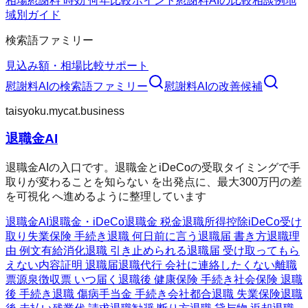
相場
慰謝料 時効 何年
比較ポイント
慰謝料AIの比較
相談例
地
域別ガイド
検索語ファミリー
見込み額・相場
比較
サポート
慰謝料AI
の検索語ファミリー
慰謝料AI
の改善候補
taisyoku.mycat.business
退職金AI
退職金AIの入口です。退職金とiDeCoの受取タイミングで手
取りが変わることを知らない を出発点に、最大300万円の差
を可視化 へ進めるように整理しています
退職金AI
退職金・iDeCo
退職金 税金
退職所得控除
iDeCo受け
取り
失業保険 手続き
退職 何日前に言う
退職届 書き方
退職理
由 例文
有給消化
退職 引き止められる
退職届 受け取ってもら
えない
内容証明 退職届
退職代行 会社に連絡したくない
離職
票
源泉徴収票 いつ届く
退職後 健康保険 手続き
社会保険 退職
後 手続き
退職 傷病手当金 手続き
会社都合退職 失業保険
退職