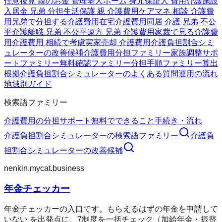
任意後見 親のお金 管理
老人ホーム 身元保証人 費用
介護施設
入居金 兄弟 分担
生活保護 親 介護費用
ケアマネ 相談 介護費
用
兄弟で分担する介護費用
在宅介護費用
同居 介護 兄弟 不公
平
介護離職 兄弟 不公平
遠方 兄弟 介護費用
家裁で見る介護費
用
介護費用 相続で考慮
実家売却 介護費用
介護負担割合シミ
ュレーターの改善候補
介護費用分担ファミリー
家族調整サポ
ートファミリー
無料確認ファミリー
分担手順ファミリー
算出
根拠
介護負担割合シミュレーターのよくある質問
運用の流れ
地域別ガイド
検索語ファミリー
介護費用の分担
サポート
無料でできること
手続き・流れ
介護負担割合シミュレーター
の検索語ファミリー
介護負
担割合シミュレーター
の改善候補
nenkin.mycat.business
年金チェッカー
年金チェッカーの入口です。もらえるはずの年金を申請して
いない を出発点に、7制度を一括チェック（加給年金・振替