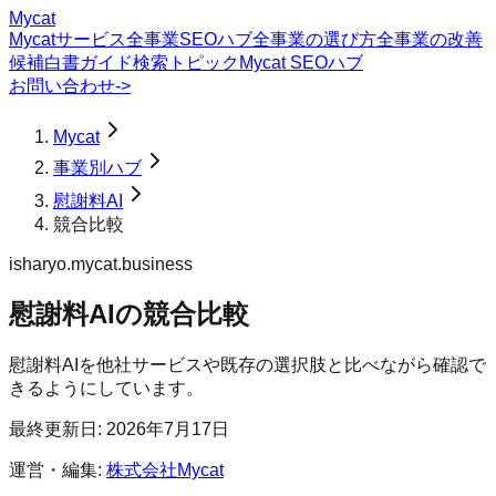
Mycat
Mycatサービス
全事業SEOハブ
全事業の選び方
全事業の改善
候補
白書
ガイド
検索トピック
Mycat SEOハブ
お問い合わせ
->
Mycat
事業別ハブ
慰謝料AI
競合比較
isharyo.mycat.business
慰謝料AI
の
競合比較
慰謝料AIを他社サービスや既存の選択肢と比べながら確認で
きるようにしています。
最終更新日:
2026年7月17日
運営・編集:
株式会社Mycat