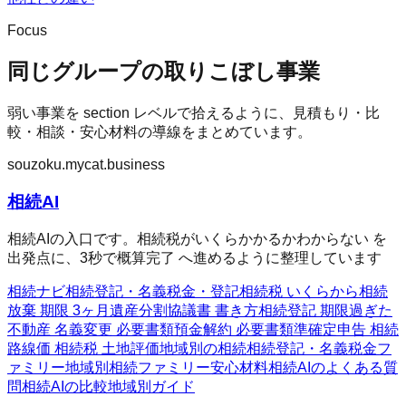
Focus
同じグループの取りこぼし事業
弱い事業を section レベルで拾えるように、見積もり・比
較・相談・安心材料の導線をまとめています。
souzoku.mycat.business
相続AI
相続AIの入口です。相続税がいくらかかるかわからない を
出発点に、3秒で概算完了 へ進めるように整理しています
相続ナビ
相続
登記・名義
税金・登記
相続税 いくらから
相続
放棄 期限 3ヶ月
遺産分割協議書 書き方
相続登記 期限過ぎた
不動産 名義変更 必要書類
預金解約 必要書類
準確定申告 相続
路線価 相続税 土地評価
地域別の相続
相続
登記・名義
税金フ
ァミリー
地域別相続ファミリー
安心材料
相続AIのよくある質
問
相続AIの比較
地域別ガイド