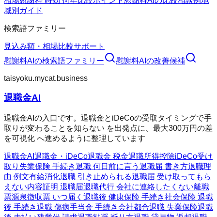
相場
慰謝料 時効 何年
比較ポイント
慰謝料AIの比較
相談例
地
域別ガイド
検索語ファミリー
見込み額・相場
比較
サポート
慰謝料AI
の検索語ファミリー
慰謝料AI
の改善候補
taisyoku.mycat.business
退職金AI
退職金AIの入口です。退職金とiDeCoの受取タイミングで手
取りが変わることを知らない を出発点に、最大300万円の差
を可視化 へ進めるように整理しています
退職金AI
退職金・iDeCo
退職金 税金
退職所得控除
iDeCo受け
取り
失業保険 手続き
退職 何日前に言う
退職届 書き方
退職理
由 例文
有給消化
退職 引き止められる
退職届 受け取ってもら
えない
内容証明 退職届
退職代行 会社に連絡したくない
離職
票
源泉徴収票 いつ届く
退職後 健康保険 手続き
社会保険 退職
後 手続き
退職 傷病手当金 手続き
会社都合退職 失業保険
退職