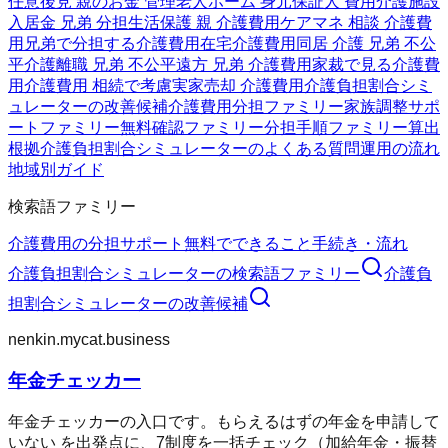
任意後見 親のお金 管理
老人ホーム 身元保証人 費用
介護施設
入居金 兄弟 分担
生活保護 親 介護費用
ケアマネ 相談 介護費
用
兄弟で分担する介護費用
在宅介護費用
同居 介護 兄弟 不公
平
介護離職 兄弟 不公平
遠方 兄弟 介護費用
家裁で見る介護費
用
介護費用 相続で考慮
実家売却 介護費用
介護負担割合シミ
ュレーターの改善候補
介護費用分担ファミリー
家族調整サポ
ートファミリー
無料確認ファミリー
分担手順ファミリー
算出
根拠
介護負担割合シミュレーターのよくある質問
運用の流れ
地域別ガイド
検索語ファミリー
介護費用の分担
サポート
無料でできること
手続き・流れ
介護負担割合シミュレーター
の検索語ファミリー
介護負
担割合シミュレーター
の改善候補
nenkin.mycat.business
年金チェッカー
年金チェッカーの入口です。もらえるはずの年金を申請して
いない を出発点に、7制度を一括チェック（加給年金・振替