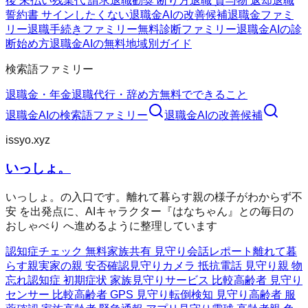
後 未払い残業代 請求
退職勧奨 断り方
退職 貸与物 返却
退職
誓約書 サインしたくない
退職金AIの改善候補
退職金ファミ
リー
退職手続きファミリー
無料診断ファミリー
退職金AIの診
断
始め方
退職金AIの無料
地域別ガイド
検索語ファミリー
退職金・年金
退職代行・辞め方
無料でできること
退職金AI
の検索語ファミリー
退職金AI
の改善候補
issyo.xyz
いっしょ。
いっしょ。の入口です。離れて暮らす親の様子がわからず不
安 を出発点に、AIキャラクター『はなちゃん』との毎日の
おしゃべり へ進めるように整理しています
認知症チェック 無料
家族共有 見守り
会話レポート
離れて暮
らす親
実家の親 安否確認
見守りカメラ 抵抗
電話 見守り
親 物
忘れ
認知症 初期症状 家族
見守りサービス 比較
高齢者 見守り
センサー 比較
高齢者 GPS 見守り
転倒検知 見守り
高齢者 服