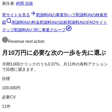
責任者:
村岡 功規
実サイトを見る
慰謝料AI
の事業別ハブ
慰謝料AI
の検索意
図
慰謝料AI
の料金
慰謝料AI
の比較
慰謝料AI
のFAQ
サイト
マップ
慰謝料AI
と同じ事業グループ
Revenue next action
月10万円に必要な次の一歩を先に選ぶ
月間
3,000
クリックのうち
0.37
%、月
11
件の有料アクション
で目標に届きます。
目標
100,000円
必要CV
11件