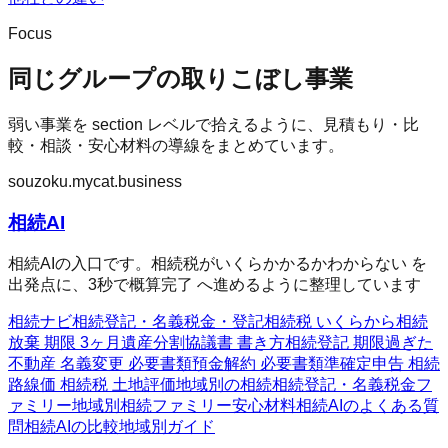
Focus
同じグループの取りこぼし事業
弱い事業を section レベルで拾えるように、見積もり・比
較・相談・安心材料の導線をまとめています。
souzoku.mycat.business
相続AI
相続AIの入口です。相続税がいくらかかるかわからない を
出発点に、3秒で概算完了 へ進めるように整理しています
相続ナビ
相続
登記・名義
税金・登記
相続税 いくらから
相続
放棄 期限 3ヶ月
遺産分割協議書 書き方
相続登記 期限過ぎた
不動産 名義変更 必要書類
預金解約 必要書類
準確定申告 相続
路線価 相続税 土地評価
地域別の相続
相続
登記・名義
税金フ
ァミリー
地域別相続ファミリー
安心材料
相続AIのよくある質
問
相続AIの比較
地域別ガイド