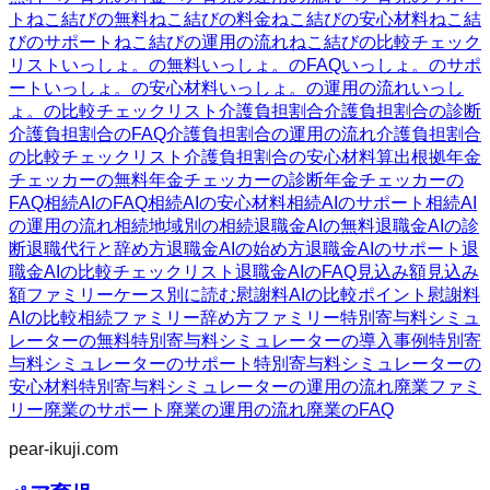
ト
ねこ結びの無料
ねこ結びの料金
ねこ結びの安心材料
ねこ結
びのサポート
ねこ結びの運用の流れ
ねこ結びの比較チェック
リスト
いっしょ。の無料
いっしょ。のFAQ
いっしょ。のサポ
ート
いっしょ。の安心材料
いっしょ。の運用の流れ
いっし
ょ。の比較チェックリスト
介護負担割合
介護負担割合の診断
介護負担割合のFAQ
介護負担割合の運用の流れ
介護負担割合
の比較チェックリスト
介護負担割合の安心材料
算出根拠
年金
チェッカーの無料
年金チェッカーの診断
年金チェッカーの
FAQ
相続AIのFAQ
相続AIの安心材料
相続AIのサポート
相続AI
の運用の流れ
相続
地域別の相続
退職金AIの無料
退職金AIの診
断
退職代行と辞め方
退職金AIの始め方
退職金AIのサポート
退
職金AIの比較チェックリスト
退職金AIのFAQ
見込み額
見込み
額ファミリー
ケース別に読む
慰謝料AIの比較ポイント
慰謝料
AIの比較
相続ファミリー
辞め方ファミリー
特別寄与料シミュ
レーターの無料
特別寄与料シミュレーターの導入事例
特別寄
与料シミュレーターのサポート
特別寄与料シミュレーターの
安心材料
特別寄与料シミュレーターの運用の流れ
廃業ファミ
リー
廃業のサポート
廃業の運用の流れ
廃業のFAQ
pear-ikuji.com