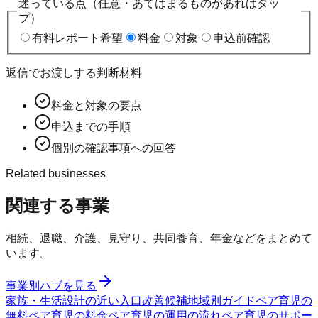
迷っている点（任意・あてはまるものがあればタッ
プ）
有料レポート希望
料金
対象
申込前確認
返信でお渡しする判断材料
料金と対象の要点
申込までの手順
個別の確認事項への回答
Related businesses
関連する事業
相続、退職、介護、見守り、共同養育、年金などをまとめて
います。
事業別ハブを見る
家族・生活設計の近い入口
改善候補
地域別ガイド
ペア育児の
無料
ペア育児の料金
ペア育児の運用の流れ
ペア育児のサポー