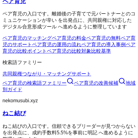
ペア育児
ペア育児の入口です。離婚後の子育てで元パートナーとのコ
ミュニケーションが辛い を出発点に、共同親権に対応した
デジタル合意形成ツール へ進めるように整理しています
ペア育児のマッチング
ペア育児の料金
ペア育児の無料
ペア育
児のサポート
ペア育児の運用の流れ
ペア育児の導入事例
ペア
育児の比較ポイント
ペア育児の比較対象
比較基準
検索語ファミリー
共同親権
つながり・マッチング
サポート
ペア育児
の検索語ファミリー
ペア育児
の改善候補
地域
別ガイド
nekomusubi.xyz
ねこ結び
ねこ結びの入口です。信頼できるブリーダーが見つからない
を出発点に、成約手数料5.5%を事前に明記 へ進めるように