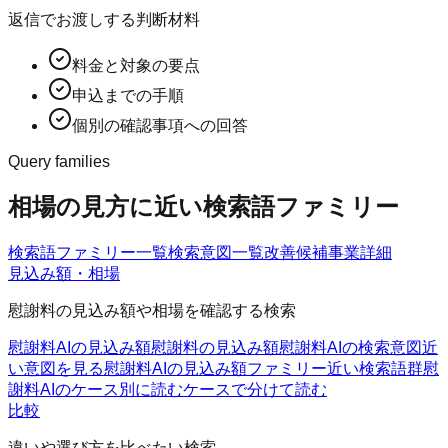
返信でお渡しする判断材料
料金と対象の要点
申込までの手順
個別の確認事項への回答
Query families
相場の見方に近い検索語ファミリー
検索語ファミリー一覧
検索意図一覧
改善候補
事業詳細
見込み額・相場
慰謝料の見込み額や相場を確認する検索
慰謝料AIの見込み額
慰謝料の見込み額
慰謝料AIの検索意図
近
い意図を見る
慰謝料AIの見込み額ファミリー
近い検索語群
慰
謝料AIのケース別に読む
ケースで分けて読む
比較
違いや選び方を比べたい検索