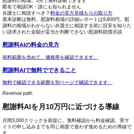
慰謝料の相場、3分で無料診断できます
匿名で相談OK・誰にも知られません
弁護士に相談すべき？
料金の見方
見積もりの取り方
基本診断は無料。慰謝料相場の詳細レポートは9,800円。
慰
謝料の相場がわからない
弁護士に相談する前に目安を知りた
い
請求された金額が妥当か判断できない
慰謝料
賠償
示談
慰謝料AI
の料金の見方
有料範囲を含めて、価格帯を確認できます。
慰謝料AI
で無料でできること
無料で確認できる範囲を別ページで確認できます。
Revenue path
慰謝料AI
を月10万円に近づける導線
月間
3,000
クリックを前提に、無料確認から料金確認、実サ
イトの申し込みまでを同じ画面で迷わず進めるための導線で
す。