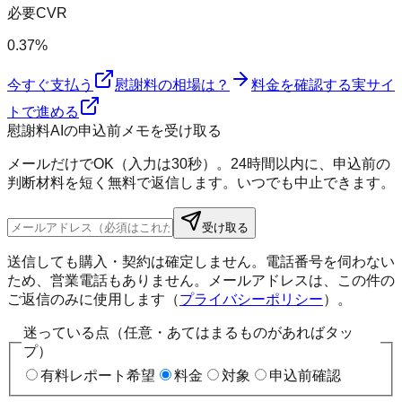
必要CVR
0.37%
今すぐ支払う
慰謝料の相場は？
料金を確認する
実サイ
トで進める
慰謝料AIの申込前メモを受け取る
メールだけでOK（入力は30秒）。24時間以内に、申込前の
判断材料を短く無料で返信します。いつでも中止できます。
受け取る
送信しても購入・契約は確定しません。電話番号を伺わない
ため、営業電話もありません。メールアドレスは、この件の
ご返信のみに使用します（
プライバシーポリシー
）。
迷っている点（任意・あてはまるものがあればタッ
プ）
有料レポート希望
料金
対象
申込前確認