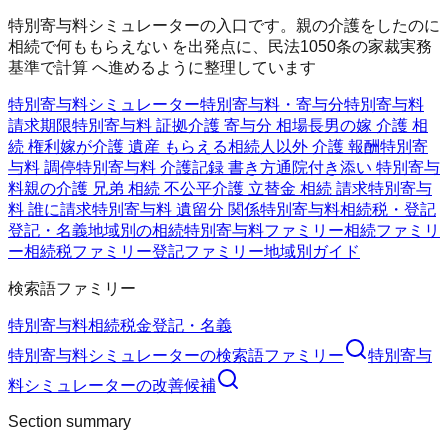
特別寄与料シミュレーターの入口です。親の介護をしたのに
相続で何ももらえない を出発点に、民法1050条の家裁実務
基準で計算 へ進めるように整理しています
特別寄与料シミュレーター
特別寄与料・寄与分
特別寄与料
請求期限
特別寄与料 証拠
介護 寄与分 相場
長男の嫁 介護 相
続 権利
嫁が介護 遺産 もらえる
相続人以外 介護 報酬
特別寄
与料 調停
特別寄与料 介護記録 書き方
通院付き添い 特別寄与
料
親の介護 兄弟 相続 不公平
介護 立替金 相続 請求
特別寄与
料 誰に請求
特別寄与料 遺留分 関係
特別寄与料
相続税・登記
登記・名義
地域別の相続
特別寄与料ファミリー
相続ファミリ
ー
相続税ファミリー
登記ファミリー
地域別ガイド
検索語ファミリー
特別寄与料
相続
税金
登記・名義
特別寄与料シミュレーター
の検索語ファミリー
特別寄与
料シミュレーター
の改善候補
Section summary