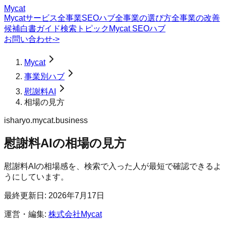
Mycat
Mycatサービス
全事業SEOハブ
全事業の選び方
全事業の改善
候補
白書
ガイド
検索トピック
Mycat SEOハブ
お問い合わせ
->
Mycat
事業別ハブ
慰謝料AI
相場の見方
isharyo.mycat.business
慰謝料AI
の
相場の見方
慰謝料AIの相場感を、検索で入った人が最短で確認できるよ
うにしています。
最終更新日:
2026年7月17日
運営・編集:
株式会社Mycat