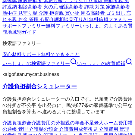
薬確認 家族
高齢者 緊急通報 アプリ
見守り電球 高齢者
親 免
許返納 相談
高齢者 火の元 確認
高齢者 詐欺 対策 家族
高齢者
熱中症 見守り
親 介護 拒否
親 買い物 困る
高齢者 ゴミ出し 忘
れる
親 お金 管理 心配
介護相談
見守りAI 無料
信頼ファミリー
サポートファミリー
無料ファミリー
いっしょ。のよくある質
問
地域別ガイド
検索語ファミリー
安心材料
サポート
無料でできること
いっしょ。
の検索語ファミリー
いっしょ。
の改善候補
kaigofutan.mycat.business
介護負担割合シミュレーター
介護負担割合シミュレーターの入口です。兄弟間で介護費用
の分担が不公平 を出発点に、民法877条の家裁基準で公平な
負担割合を算出 へ進めるように整理しています
介護負担割合
介護費用の分担
親の年金不足
老人ホーム費用
親
の通帳 管理 介護
親の預金 介護費用
成年後見 介護費用 管理