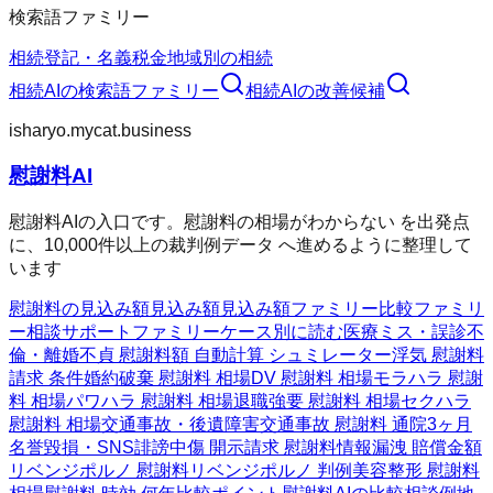
検索語ファミリー
相続
登記・名義
税金
地域別の相続
相続AI
の検索語ファミリー
相続AI
の改善候補
isharyo.mycat.business
慰謝料AI
慰謝料AIの入口です。慰謝料の相場がわからない を出発点
に、10,000件以上の裁判例データ へ進めるように整理して
います
慰謝料の見込み額
見込み額
見込み額ファミリー
比較ファミリ
ー
相談サポートファミリー
ケース別に読む
医療ミス・誤診
不
倫・離婚
不貞 慰謝料額 自動計算 シュミレーター
浮気 慰謝料
請求 条件
婚約破棄 慰謝料 相場
DV 慰謝料 相場
モラハラ 慰謝
料 相場
パワハラ 慰謝料 相場
退職強要 慰謝料 相場
セクハラ
慰謝料 相場
交通事故・後遺障害
交通事故 慰謝料 通院3ヶ月
名誉毀損・SNS
誹謗中傷 開示請求 慰謝料
情報漏洩 賠償金額
リベンジポルノ 慰謝料
リベンジポルノ 判例
美容整形 慰謝料