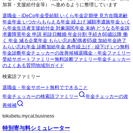
加算・支援給付金等） へ進めるように整理しています
退職金・iDeCo
年金受給額 いくら
年金定期便 見方
在職老齢
年金
年金 いつからもらえる
年金 繰上げ 減額率
遺族年金 いく
ら
年金生活者支援給付金 対象
国民年金 未納 どうなる
年金請
求書
障害年金 申請 初診日
離婚 年金分割 手続き
60歳以降 働
く 年金 減る
企業年金 もらい忘れ
配偶者65歳 加給年金終了
もらい忘れ年金 診断
加給年金 条件
繰上げ・繰下げ いつ
無料
年金診断
年金チェッカーの改善候補
退職金・年金ファミリー
受給サポートファミリー
無料診断ファミリー
年金チェッカー
のよくある質問
地域別ガイド
検索語ファミリー
退職金・年金
サポート
無料でできること
年金チェッカー
の検索語ファミリー
年金チェッカー
の改
善候補
tokubetu.mycat.business
特別寄与料シミュレーター