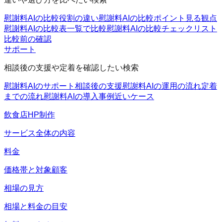
慰謝料AIの比較
役割の違い
慰謝料AIの比較ポイント
見る観点
慰謝料AIの比較表
一覧で比較
慰謝料AIの比較チェックリスト
比較前の確認
サポート
相談後の支援や定着を確認したい検索
慰謝料AIのサポート
相談後の支援
慰謝料AIの運用の流れ
定着
までの流れ
慰謝料AIの導入事例
近いケース
飲食店HP制作
サービス全体の内容
料金
価格帯と対象顧客
相場の見方
相場と料金の目安